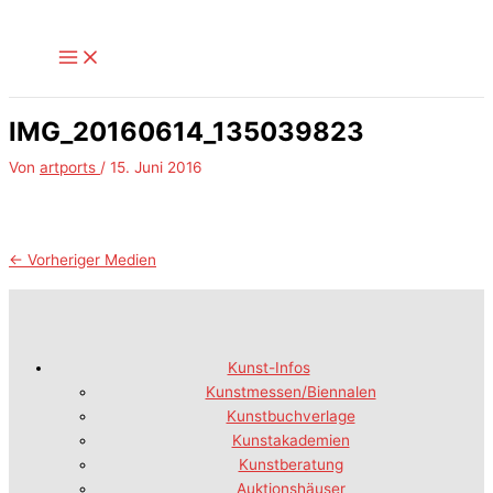
Zum
Inhalt
springen
IMG_20160614_135039823
Von
artports
/
15. Juni 2016
←
Vorheriger Medien
Kunst-Infos
Kunstmessen/Biennalen
Kunstbuchverlage
Kunstakademien
Kunstberatung
Auktionshäuser