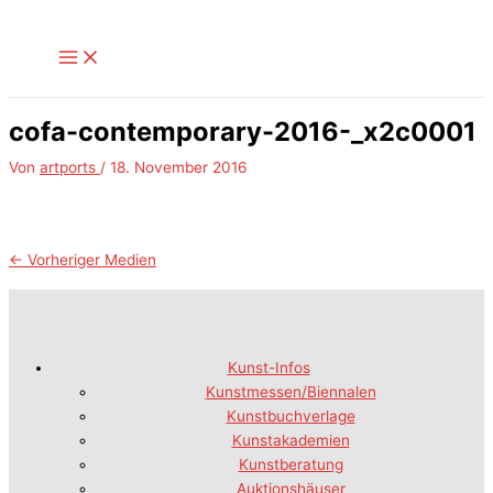
Zum
Inhalt
springen
cofa-contemporary-2016-_x2c0001
Von
artports
/
18. November 2016
←
Vorheriger Medien
Kunst-Infos
Kunstmessen/Biennalen
Kunstbuchverlage
Kunstakademien
Kunstberatung
Auktionshäuser