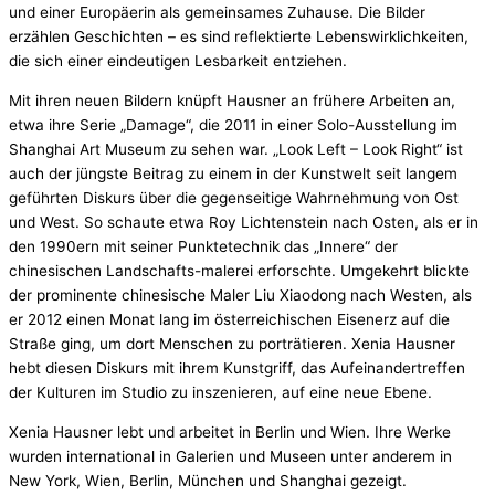
und einer Europäerin als gemeinsames Zuhause. Die Bilder
erzählen Geschichten – es sind reflektierte Lebenswirklichkeiten,
die sich einer eindeutigen Lesbarkeit entziehen.
Mit ihren neuen Bildern knüpft Hausner an frühere Arbeiten an,
etwa ihre Serie „Damage“, die 2011 in einer Solo-Ausstellung im
Shanghai Art Museum zu sehen war. „Look Left – Look Right“ ist
auch der jüngste Beitrag zu einem in der Kunstwelt seit langem
geführten Diskurs über die gegenseitige Wahrnehmung von Ost
und West. So schaute etwa Roy Lichtenstein nach Osten, als er in
den 1990ern mit seiner Punktetechnik das „Innere“ der
chinesischen Landschafts-malerei erforschte. Umgekehrt blickte
der prominente chinesische Maler Liu Xiaodong nach Westen, als
er 2012 einen Monat lang im österreichischen Eisenerz auf die
Straße ging, um dort Menschen zu porträtieren. Xenia Hausner
hebt diesen Diskurs mit ihrem Kunstgriff, das Aufeinandertreffen
der Kulturen im Studio zu inszenieren, auf eine neue Ebene.
Xenia Hausner lebt und arbeitet in Berlin und Wien. Ihre Werke
wurden international in Galerien und Museen unter anderem in
New York, Wien, Berlin, München und Shanghai gezeigt.