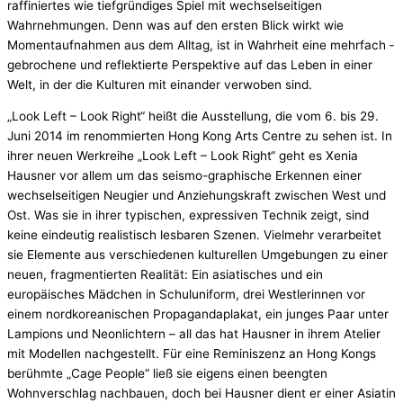
raffiniertes wie tiefgründiges Spiel mit wechselseitigen
Wahrnehmungen. Denn was auf den ersten Blick wirkt wie
Momentaufnahmen aus dem Alltag, ist in Wahrheit eine mehrfach ­
gebrochene und reflektierte Perspektive auf das Leben in einer
Welt, in der die Kulturen mit einander verwoben sind.
„Look Left – Look Right“ heißt die Ausstellung, die vom 6. bis 29.
Juni 2014 im renommierten Hong Kong Arts Centre zu sehen ist. In
ihrer neuen Werkreihe „Look Left – Look Right“ geht es Xenia
Hausner vor allem um das seismo-graphische Erkennen einer
wechselseitigen Neugier und Anziehungskraft zwischen West und
Ost. Was sie in ihrer typischen, expressiven Technik zeigt, sind
keine eindeutig realistisch lesbaren Szenen. Vielmehr verarbeitet
sie Elemente aus verschiedenen kulturellen Umgebungen zu einer
neuen, fragmentierten Realität: Ein asiatisches und ein
europäisches Mädchen in Schuluniform, drei Westlerinnen vor
einem nordkoreanischen Propagandaplakat, ein junges Paar unter
Lampions und Neonlichtern – all das hat Hausner in ihrem Atelier
mit Modellen nachgestellt. Für eine Reminiszenz an Hong Kongs
berühmte „Cage People“ ließ sie eigens einen beengten
Wohnverschlag nachbauen, doch bei Hausner dient er einer Asiatin