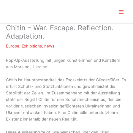
Zum
Inhalt
springen
Chitin – War. Escape. Reflection.
Adaptation.
Europe
,
Exhibitions
,
news
Pop-Up-Ausstellung mit jungen Künstlerinnen und Künstlern
aus Mariupol, Ukraine.
Chitin ist Hauptbestandteil des Exoskeletts der Gliederfüßer. Es
erfüllt Schutz- und Stützfunktionen und gewährleistet die
Stabilität der Zellen. Im Zusammenhang mit der Ausstellung
steht der Begriff Chitin für den Schutzmechanismus, den die
vor der russischen Invasion geflüchteten Ukrainerinnen und
Ukrainer entwickelt haben. Eine Chitinhülle unterstützt ihre
Existenz innerhalb der neuen Realität.
Diese Ausstellung zeigt, wie Menschen über den Krieg