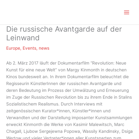
Zum
Inhalt
springen
Die russische Avantgarde auf der
Leinwand
Europe
,
Events
,
news
Ab 2. März 2017 läuft der Dokumentarfilm “Revolution: Neue
Kunst für eine neue Welt” von Margy Kinmonth in deutschen
Kinos bundesweit an. In ihrem Dokumentarfilm beleuchtet die
Regisseurin KünstlerInnen der russischen Avantgarde und
deren Bedeutung im Prozess der Umwälzung und Erneuerung
im Zuge der Russischen Revolution bis zu ihrem Ende in Stalins
Sozialistischem Realismus.
Durch Interviews mit
zeitgenössischen Kurator*innen, Künstler*innen und
Verwandten und der Darstellung imposanter Kunstsammlungen
erweckt Kinmonth die Werke von Kasimir Malewitsch, Marc
Chagall, Ljubow Sergejewna Popowa, Wassily Kandinsky, Dsiga
Wertow und vieler Vertreter*innen aller Kunstsparten zum