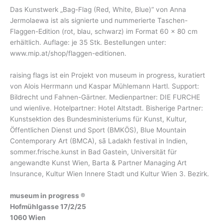
Das Kunstwerk „Bag-Flag (Red, White, Blue)“ von Anna
Jermolaewa ist als signierte und nummerierte Taschen-
Flaggen-Edition (rot, blau, schwarz) im Format 60 x 80 cm
erhältlich. Auflage: je 35 Stk. Bestellungen unter:
www.mip.at/shop/flaggen-editionen.
raising flags ist ein Projekt von museum in progress, kuratiert
von Alois Herrmann und Kaspar Mühlemann Hartl. Support:
Bildrecht und Fahnen-Gärtner. Medienpartner: DIE FURCHE
und wienlive. Hotelpartner: Hotel Altstadt. Bisherige Partner:
Kunstsektion des Bundesministeriums für Kunst, Kultur,
Öffentlichen Dienst und Sport (BMKÖS), Blue Mountain
Contemporary Art (BMCA), sā Ladakh festival in Indien,
sommer.frische.kunst in Bad Gastein, Universität für
angewandte Kunst Wien, Barta & Partner Managing Art
Insurance, Kultur Wien Innere Stadt und Kultur Wien 3. Bezirk.
museum in progress ®
Hofmühlgasse 17/2/25
1060 Wien