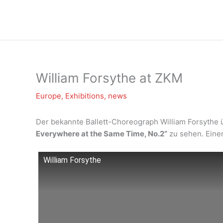
Zum
Inhalt
springen
William Forsythe at ZKM
Europe
,
Exhibitions
,
news
Der bekannte Ballett-Choreograph William Forsythe 
Everywhere at the Same Time, No.2“
zu sehen. Eine
William Forsythe