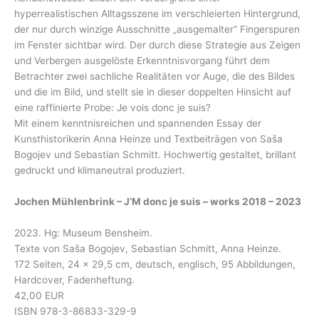
hyperrealistischen Alltagsszene im verschleierten Hintergrund,
der nur durch winzige Ausschnitte „ausgemalter“ Fingerspuren
im Fenster sichtbar wird. Der durch diese Strategie aus Zeigen
und Verbergen ausgelöste Erkenntnisvorgang führt dem
Betrachter zwei sachliche Realitäten vor Auge, die des Bildes
und die im Bild, und stellt sie in dieser doppelten Hinsicht auf
eine raffinierte Probe: Je vois donc je suis?
Mit einem kenntnisreichen und spannenden Essay der
Kunsthistorikerin Anna Heinze und Textbeiträgen von Saša
Bogojev und Sebastian Schmitt. Hochwertig gestaltet, brillant
gedruckt und klimaneutral produziert.
Jochen Mühlenbrink – J’M donc je suis – works 2018 – 2023
2023. Hg: Museum Bensheim.
Texte von Saša Bogojev, Sebastian Schmitt, Anna Heinze.
172 Seiten, 24 x 29,5 cm, deutsch, englisch, 95 Abbildungen,
Hardcover, Fadenheftung.
42,00 EUR
ISBN 978-3-86833-329-9