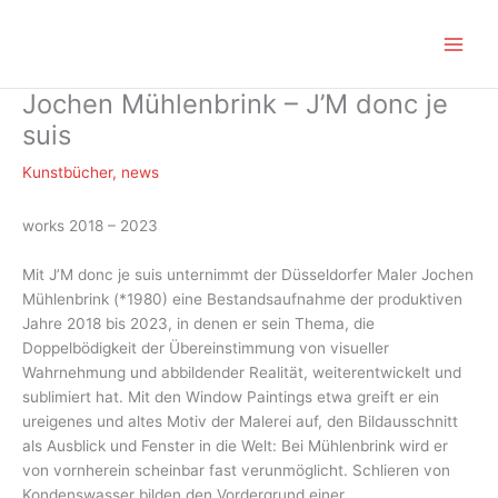
Zum
Inhalt
springen
Jochen Mühlenbrink – J’M donc je
suis
Kunstbücher
,
news
works 2018 – 2023
Mit J’M donc je suis unternimmt der Düsseldorfer Maler Jochen
Mühlenbrink (*1980) eine Bestandsaufnahme der produktiven
Jahre 2018 bis 2023, in denen er sein Thema, die
Doppelbödigkeit der Übereinstimmung von visueller
Wahrnehmung und abbildender Realität, weiterentwickelt und
sublimiert hat. Mit den Window Paintings etwa greift er ein
ureigenes und altes Motiv der Malerei auf, den Bildausschnitt
als Ausblick und Fenster in die Welt: Bei Mühlenbrink wird er
von vornherein scheinbar fast verunmöglicht. Schlieren von
Kondenswasser bilden den Vordergrund einer