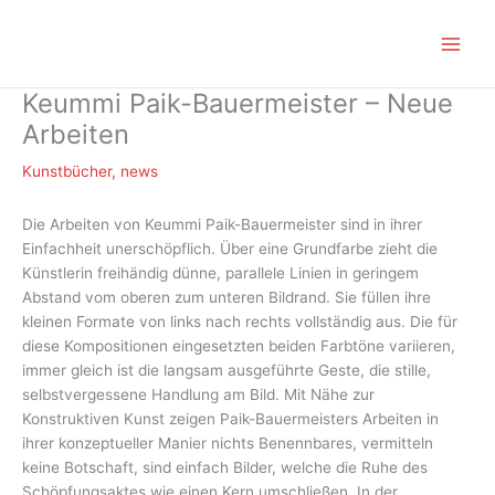
Zum
Inhalt
springen
Keummi Paik-Bauermeister – Neue
Arbeiten
Kunstbücher
,
news
Die Arbeiten von Keummi Paik-Bauermeister sind in ihrer
Einfachheit unerschöpflich. Über eine Grundfarbe zieht die
Künstlerin freihändig dünne, parallele Linien in geringem
Abstand vom oberen zum unteren Bildrand.
Sie füllen ihre
kleinen Formate von links nach rechts vollständig aus. Die für
diese Kompositionen eingesetzten beiden Farbtöne variieren,
immer gleich ist die langsam ausgeführte Geste, die stille,
selbstvergessene Handlung am Bild. Mit Nähe zur
Konstruktiven Kunst zeigen Paik-Bauermeisters Arbeiten in
ihrer konzeptueller Manier nichts Benennbares, vermitteln
keine Botschaft, sind einfach Bilder, welche die Ruhe des
Schöpfungsaktes wie einen Kern umschließen. In der