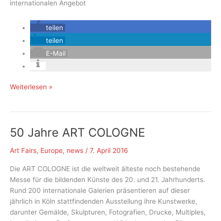
internationalen Angebot
teilen
teilen
E-Mail
ART
Weiterlesen »
COLOGNE
2017
50 Jahre ART COLOGNE
Art Fairs
,
Europe
,
news
/
7. April 2016
Die ART COLOGNE ist die weltweit älteste noch bestehende
Messe für die bildenden Künste des 20. und 21. Jahrhunderts.
Rund 200 internationale Galerien präsentieren auf dieser
jährlich in Köln stattfindenden Ausstellung ihre Kunstwerke,
darunter Gemälde, Skulpturen, Fotografien, Drucke, Multiples,