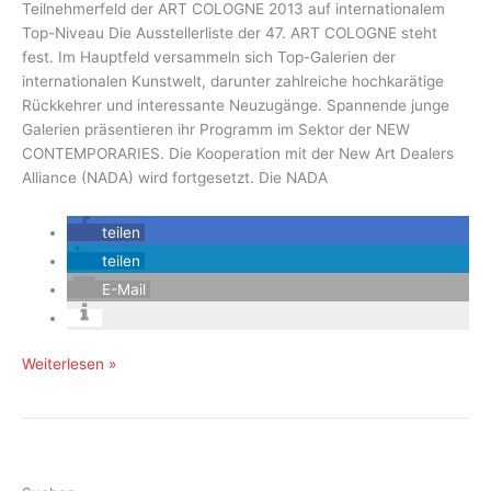
Teilnehmerfeld der ART COLOGNE 2013 auf internationalem
Top-Niveau Die Ausstellerliste der 47. ART COLOGNE steht
fest. Im Hauptfeld versammeln sich Top-Galerien der
internationalen Kunstwelt, darunter zahlreiche hochkarätige
Rückkehrer und interessante Neuzugänge. Spannende junge
Galerien präsentieren ihr Programm im Sektor der NEW
CONTEMPORARIES. Die Kooperation mit der New Art Dealers
Alliance (NADA) wird fortgesetzt. Die NADA
teilen
teilen
E-Mail
Die
Weiterlesen »
Ausstellerliste
der
47.
ART
COLOGNE