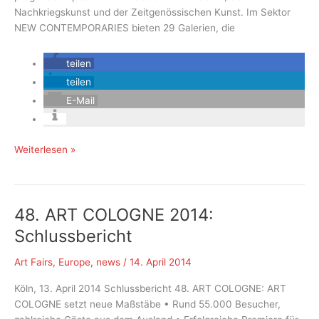
Nachkriegskunst und der Zeitgenössischen Kunst. Im Sektor
NEW CONTEMPORARIES bieten 29 Galerien, die
teilen
teilen
E-Mail
Die
Weiterlesen »
Ausstellerliste
der
ART
48. ART COLOGNE 2014:
COLOGNE
2015:
Schlussbericht
Höchste
Qualität
Art Fairs
,
Europe
,
news
/
14. April 2014
in
Köln, 13. April 2014 Schlussbericht 48. ART COLOGNE: ART
allen
COLOGNE setzt neue Maßstäbe • Rund 55.000 Besucher,
Angebotsbereichen