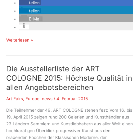
teilen
teilen
E-Mail
ART
Weiterlesen »
COLOGNE
2015
Die Ausstellerliste der ART
COLOGNE 2015: Höchste Qualität in
allen Angebotsbereichen
Art Fairs
,
Europe
,
news
/
4. Februar 2015
Die Teilnehmer der 49. ART COLOGNE stehen fest: Vom 16. bis
19. April 2015 zeigen rund 200 Galerien und Kunsthändler aus
23 Ländern Sammlern und Kunstliebhabern aus aller Welt einen
hochkarätigen Überblick progressiver Kunst aus den
prägenden Epochen der Klassischen Moderne, der