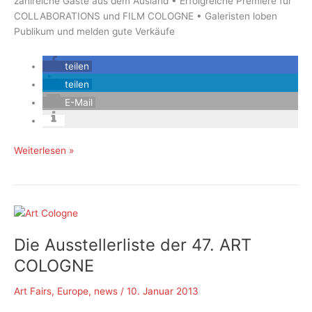
zahlreiche Gäste aus dem Ausland • Erfolgreiche Premiere für
COLLABORATIONS und FILM COLOGNE • Galeristen loben
Publikum und melden gute Verkäufe
teilen
teilen
E-Mail
48.
Weiterlesen »
ART
COLOGNE
2014:
Schlussbericht
Die Ausstellerliste der 47. ART
COLOGNE
Art Fairs
,
Europe
,
news
/
10. Januar 2013