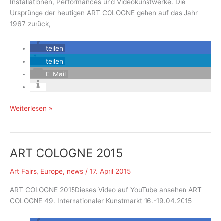
Installationen, Performances und Videokunstwerke. Die
Ursprünge der heutigen ART COLOGNE gehen auf das Jahr
1967 zurück,
teilen
teilen
E-Mail
50
Weiterlesen »
Jahre
ART
COLOGNE
ART COLOGNE 2015
Art Fairs
,
Europe
,
news
/
17. April 2015
ART COLOGNE 2015Dieses Video auf YouTube ansehen ART
COLOGNE 49. Internationaler Kunstmarkt 16.-19.04.2015