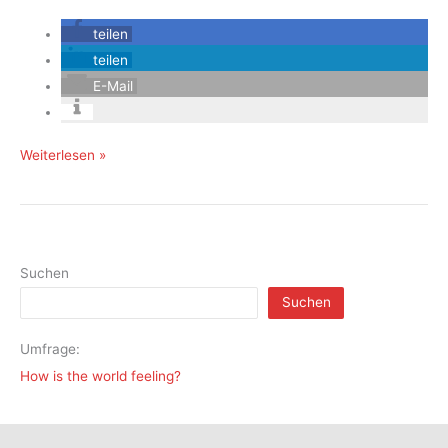
teilen
teilen
E-Mail
World
Weiterlesen »
Art
Dubai
2016
Suchen
Suchen
Umfrage:
How is the world feeling?