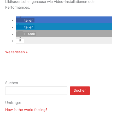
bildhauerische, genauso wie Video-Installationen oder
Performances.
teilen
teilen
E-Mail
Skuptur-
Weiterlesen »
Projekte
Münster
Suchen
Suchen
Umfrage:
How is the world feeling?