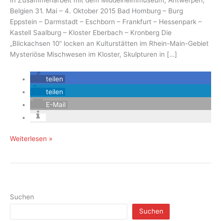
In Zusammenarbeit mit dem Middelheimmuseum, Antwerpen,
Belgien 31. Mai – 4. Oktober 2015 Bad Homburg – Burg
Eppstein – Darmstadt – Eschborn – Frankfurt – Hessenpark –
Kastell Saalburg – Kloster Eberbach – Kronberg Die
„Blickachsen 10“ locken an Kulturstätten im Rhein-Main-Gebiet
Mysteriöse Mischwesen im Kloster, Skulpturen in […]
teilen
teilen
E-Mail
„Blickachsen
Weiterlesen »
10“
–
Skulpturenbiennale
im
Rhein-
Suchen
Main-
Suchen
Gebiet