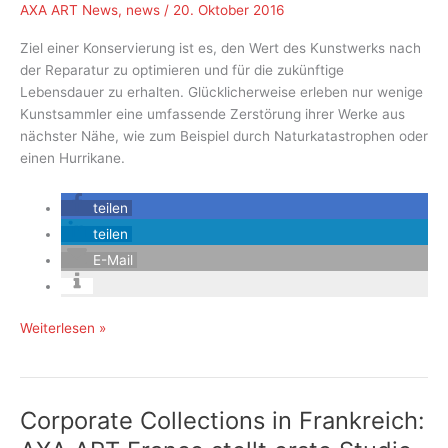
AXA ART News
,
news
/
20. Oktober 2016
Ziel einer Konservierung ist es, den Wert des Kunstwerks nach
der Reparatur zu optimieren und für die zukünftige
Lebensdauer zu erhalten. Glücklicherweise erleben nur wenige
Kunstsammler eine umfassende Zerstörung ihrer Werke aus
nächster Nähe, wie zum Beispiel durch Naturkatastrophen oder
einen Hurrikane.
teilen
teilen
E-Mail
Restaurierung
Weiterlesen »
beschädigter
Kunstwerke:
Alles
Corporate Collections in Frankreich:
dreht
sich