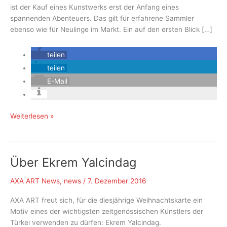
ist der Kauf eines Kunstwerks erst der Anfang eines
spannenden Abenteuers. Das gilt für erfahrene Sammler
ebenso wie für Neulinge im Markt. Ein auf den ersten Blick […]
teilen
teilen
E-Mail
5
Weiterlesen »
Dinge,
die
Sammler
Über Ekrem Yalcindag
über
Kunstversicherungen
AXA ART News
,
news
/
7. Dezember 2016
wissen
sollten
AXA ART freut sich, für die diesjährige Weihnachtskarte ein
Motiv eines der wichtigsten zeitgenössischen Künstlers der
Türkei verwenden zu dürfen: Ekrem Yalcindag.