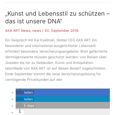
in
Frankreich:
„Kunst und Lebensstil zu schützen –
AXA
ART
das ist unsere DNA“
France
stellt
AXA ART News
,
news
/
30. September 2016
erste
Ein Gespräch mit Kai Kuklinski, Global CEO AXA ART Ein
Studie
besonderer und international ausgerichteter Lebensstil
vor.
erfordert besondere Versicherungsangebote. Breit gefächerte
Vermögenswerte müssen geschützt werden: von Reisen über
Juwelen bis hin zu Gebäuden, Kunst und Antiquitäten.
tailorMade von AXA ART ist auf diesen Bedarf zugeschnitten.
Ende September kommt die neue Versicherungslösung für
vermögende Privatkunden auf den
teilen
teilen
E-Mail