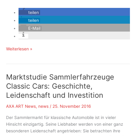
teilen
teilen
E-Mail
Über
Weiterlesen »
Ekrem
Yalcindag
Marktstudie Sammlerfahrzeuge
Classic Cars: Geschichte,
Leidenschaft und Investition
AXA ART News
,
news
/
25. November 2016
Der Sammlermarkt für klassische Automobile ist in vieler
Hinsicht einzigartig. Seine Liebhaber werden von einer ganz
besonderen Leidenschaft angetrieben: Sie betrachten ihre