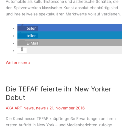
Automobile als kulturhistorische und ästhetische Schätze, die
den Spitzenwerken klassischer Kunst absolut ebenbürtig sind
und ihre teilweise spektakulären Marktwerte vollauf verdienen.
teilen
teilen
E-Mail
Marktstudie
Weiterlesen »
Sammlerfahrzeuge
Classic
Cars:
Die TEFAF feierte ihr New Yorker
Geschichte,
Leidenschaft
Debut
und
Investition
AXA ART News
,
news
/
21. November 2016
Die Kunstmesse TEFAF knüpfte große Erwartungen an ihren
ersten Auftritt in New York – und Medienberichten zufolge