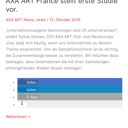
AXA ART France stellt erste Studie
um
vor.
Konservierung
AXA ART News
,
news
/
12. Oktober 2016
„Unternehmenseigene Sammlungen sind oft unterversichert“,
erklärt Sylvie Gleises, CEO AXA ART Süd- und Westeuropa.
„Das zeigt sich häufig, wenn uns Unternehmen zu diesem
Thema ansprechen. Uns als Spezialversicherer ist es wichtig,
die Zusammenhänge besser zu verstehen. Wir möchten dazu
beitragen, dass Unternehmen die mit ihren Sammlungen
einhergehenden Risiken besser managen.“
teilen
teilen
E-Mail
Corporate
Weiterlesen »
Collections