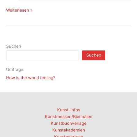
„Kunst
Weiterlesen »
und
Lebensstil
zu
schützen
–
Suchen
das
Suchen
ist
unsere
Umfrage:
DNA“
How is the world feeling?
Kunst-Infos
Kunstmessen/Biennalen
Kunstbuchverlage
Kunstakademien
Kunstberatung