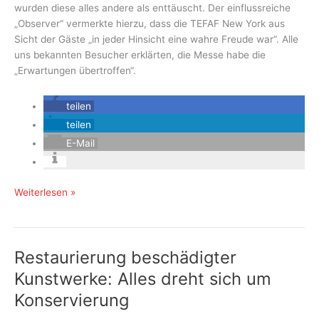
wurden diese alles andere als enttäuscht. Der einflussreiche
„Observer“ vermerkte hierzu, dass die TEFAF New York aus
Sicht der Gäste „in jeder Hinsicht eine wahre Freude war“. Alle
uns bekannten Besucher erklärten, die Messe habe die
„Erwartungen übertroffen“.
teilen
teilen
E-Mail
Die
Weiterlesen »
TEFAF
feierte
ihr
Restaurierung beschädigter
New
Yorker
Kunstwerke: Alles dreht sich um
Debut
Konservierung